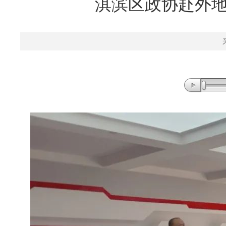
淇滨区政协赴外