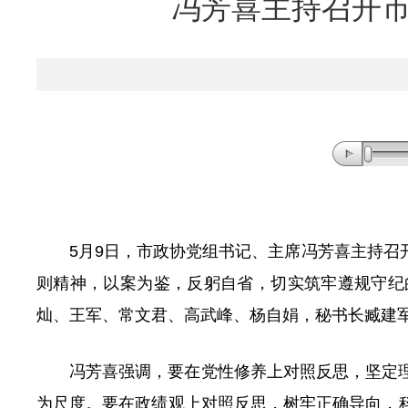
冯芳喜主持召开
5月9日
，
市政协党组书记、主席冯芳喜主持召
则精神
，
以案为鉴
，
反躬自省
，
切实筑牢遵规守纪
灿、王军、常文君、高武峰、杨自娟
，
秘书长臧建
冯芳喜强调
，
要在党性修养上对照反思
，
坚定
为尺度
。
要在政绩观上对照反思
，
树牢正确导向
，